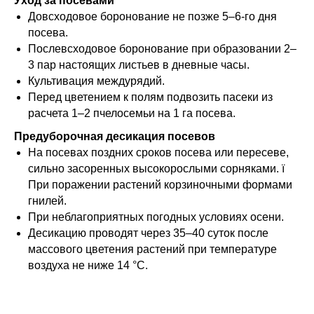
Уход за посевами
Довсходовое боронование не позже 5–6-го дня
посева.
Послевсходовое боронование при образовании 2–
3 пар настоящих листьев в дневные часы.
Культивация междурядий.
Перед цветением к полям подвозить пасеки из
расчета 1–2 пчелосемьи на 1 га посева.
Предуборочная десикация посевов
На посевах поздних сроков посева или пересеве,
сильно засоренных высокорослыми сорняками. ï
При поражении растений корзиночными формами
гнилей.
При неблагоприятных погодных условиях осени.
Десикацию проводят через 35–40 суток после
массового цветения растений при температуре
воздуха не ниже 14 °С.