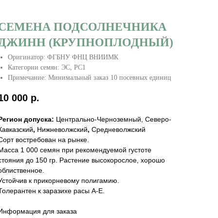
СЕМЕНА ПОДСОЛНЕЧНИКА
ДЖИНН (КРУПНОПЛОДНЫЙ)
Оригинатор: ФГБНУ ФНЦ ВНИИМК
Категории семян: ЭС, РС1
Примечание: Минимальный заказ 10 посевных единиц
10 000
р.
Регион допуска:
Центрально-Черноземный, Северо-
Кавказский
,
Нижневолжский
,
Средневолжский
Сорт востребован на рынке.
Масса 1 000 семян при рекомендуемой густоте
стояния до 150 гр. Растение высокорослое, хорошо
облиственное.
Устойчив к прикорневому полигамию.
Толерантен к заразихе расы А-Е.
Информация для заказа