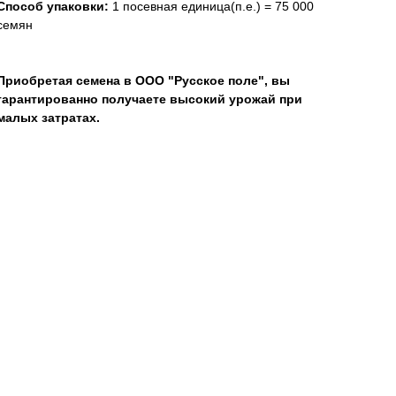
Способ упаковки:
1 посевная единица(п.е.) = 75 000
семян
Приобретая семена в ООО "Русское поле", вы
гарантированно получаете высокий урожай при
малых затратах.