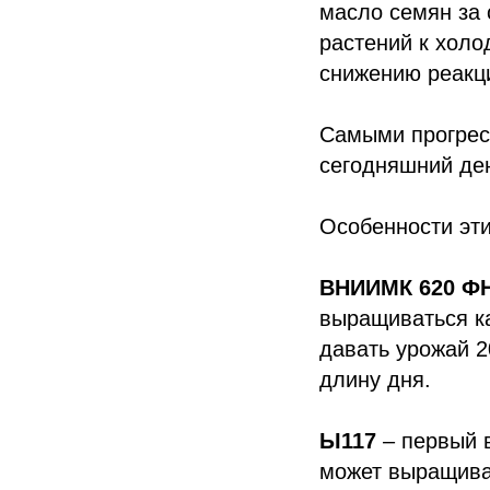
масло семян за 
растений к холо
снижению реакци
Самыми прогрес
сегодняшний де
Особенности эти
ВНИИМК 620 Ф
выращиваться ка
давать урожай 20
длину дня.
Ы117
– первый в
может выращиват