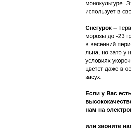
монокультуре. Э
использует в св
Снегурок
– перв
морозы до -23 г
в весенний перио
льна, но зато у 
условиях укоро
цветет даже в о
засух.
Если у Вас ест
высококачеств
нам на электр
или звоните н