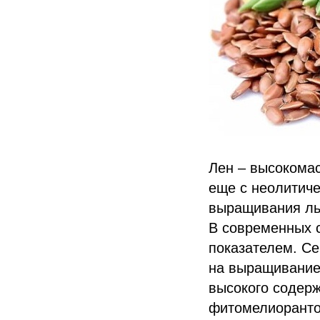
Лен – высокомас
еще с неолитиче
выращивания льн
В современных с
показателем. Се
на выращивание 
высокого содер
фитомелиоранто