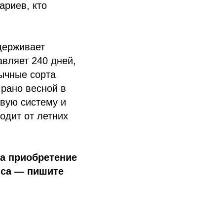
ариев, кто
держивает
авляет 240 дней,
бычные сорта
т рано весной в
вую систему и
одит от летних
на приобретение
пса — пишите