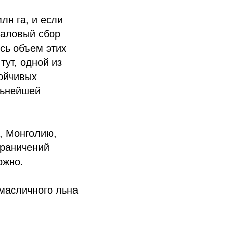
лн га, и если
валовый сбор
сь объем этих
тут, одной из
тойчивых
льнейшей
, Монголию,
граничений
ожно.
масличного льна