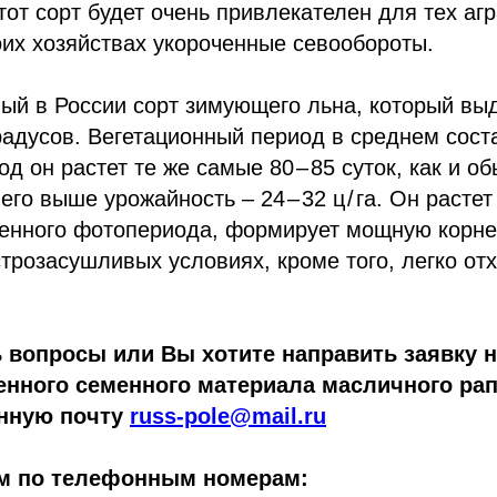
тот сорт будет очень привлекателен для тех агр
оих хозяйствах укороченные севообороты.
ый в России сорт зимующего льна, который вы
радусов. Вегетационный период в среднем сост
д он растет те же самые 80 – 85 суток, как и о
него выше урожайность – 24 – 32 ц / га. Он расте
ченного фотопериода, формирует мощную корне
строзасушливых условиях, кроме того, легко отх
ь вопросы или Вы хотите направить заявку 
енного семенного материала масличного ра
онную почту
russ-pole@mail.ru
ам по телефонным номерам: