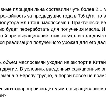
евные площади льна составили чуть более 2,1 м
рожайность за предыдущие года в 7,6 ц/га, то 
полутора млн тонн маслосемян. Практически ве
о будет переработать для получения масла. И 
тей при выращивании этих засухо- и холодоус
ся реализация полученного урожая для его да
ь объем маслосемян уходил на экспорт в Китай
 другие. В условиях введенных санкционных о
емена в Европу трудно, а порой вовсе не возм
сельхозтоваропроизводителям с выращиванием 
ей?