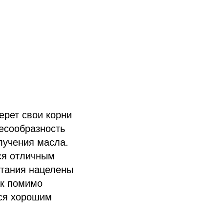
ерет свои корни
есообразность
лучения масла.
ся отличным
итания нацелены
ак помимо
тся хорошим