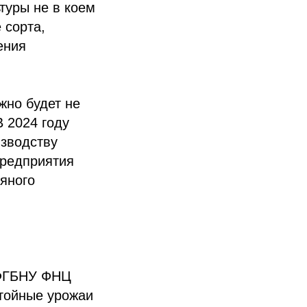
туры не в коем
 сорта,
ения
жно будет не
В 2024 году
изводству
предприятия
няного
 ФГБНУ ФНЦ
тойные урожаи