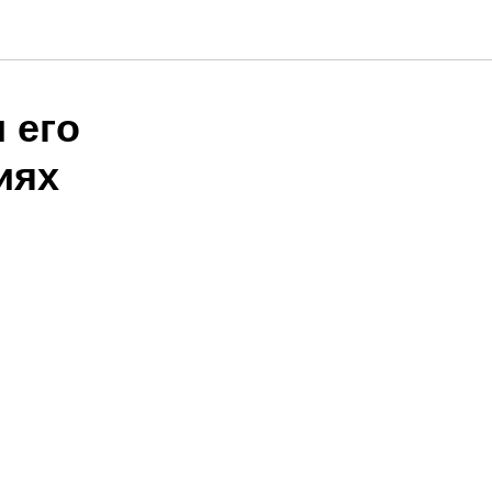
 его
иях